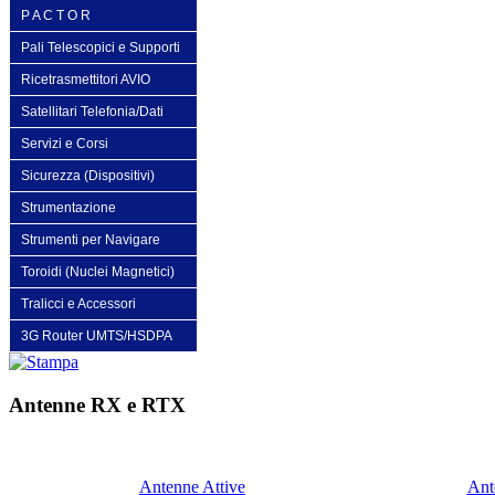
P A C T O R
Pali Telescopici e Supporti
Ricetrasmettitori AVIO
Satellitari Telefonia/Dati
Servizi e Corsi
Sicurezza (Dispositivi)
Strumentazione
Strumenti per Navigare
Toroidi (Nuclei Magnetici)
Tralicci e Accessori
3G Router UMTS/HSDPA
Antenne RX e RTX
Antenne Attive
Ant