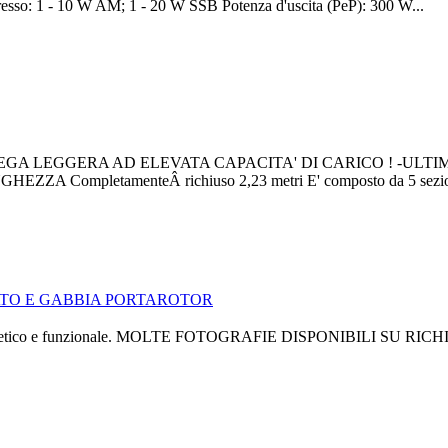
resso: 1 - 10 W AM; 1 - 20 W SSB Potenza d'uscita (PeP): 300 W...
A LEGGERA AD ELEVATA CAPACITA' DI CARICO ! -ULTIM
ZA CompletamenteÂ richiuso 2,23 metri E' composto da 5 sezion
stetico e funzionale. MOLTE FOTOGRAFIE DISPONIBILI SU RICHIES