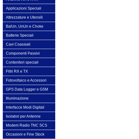
Applicazioni Speciali
Attrezzature e Utensili
BalUn, UnUn e Choke
Batterie Speciali
Cavi Coassiali
Componenti Passivi
Contenitori speciali
Filtri RX e TX
Fotovoltaico e Accessori
GPS Data Logger e GSM
Illuminazione
Interfacce Modi Digitali
Isolatori per Antenne
Modem Radio TNC SCS
Occasioni e Fine Stock