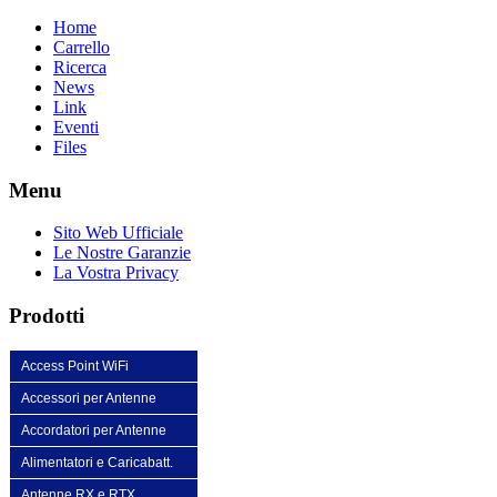
Home
Carrello
Ricerca
News
Link
Eventi
Files
Menu
Sito Web Ufficiale
Le Nostre Garanzie
La Vostra Privacy
Prodotti
Access Point WiFi
Accessori per Antenne
Accordatori per Antenne
Alimentatori e Caricabatt.
Antenne RX e RTX