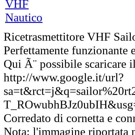
Ricetrasmettitore VHF Sai
Perfettamente funzionante e
Qui Ã¨ possibile scaricare 
http://www.google.it/url?
sa=t&rct=j&q=sailor%2
T_ROwubhBJz0ubIH&usg
Corredato di cornetta e con
Nota: l'immagine riportata n