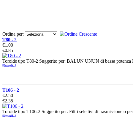
Ordina per:
T80 - 2
€1.00
€0.85
Toroide tipo T80-2 Suggerito per: BALUN UNUN di bassa potenza Fi
[Dettagli...]
T106 - 2
€2.50
€2.35
Toroide tipo T106-2 Suggerito per: Filtri selettivi di trasmissione 
[Dettagli...]