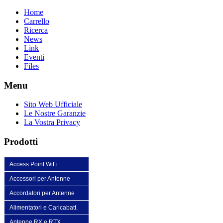
Home
Carrello
Ricerca
News
Link
Eventi
Files
Menu
Sito Web Ufficiale
Le Nostre Garanzie
La Vostra Privacy
Prodotti
Access Point WiFi
Accessori per Antenne
Accordatori per Antenne
Alimentatori e Caricabatt.
Antenne RX e RTX