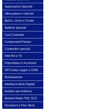
Applicazioni Speciali
Attrezzature e Utensili
BalUn, UnUn e Choke
Batterie Speciali
Cavi Coassiali
Componenti Passivi
Contenitori speciali
Filtri RX e TX
Fotovoltaico e Accessori
GPS Data Logger e GSM
Illuminazione
Interfacce Modi Digitali
Isolatori per Antenne
Modem Radio TNC SCS
Occasioni e Fine Stock