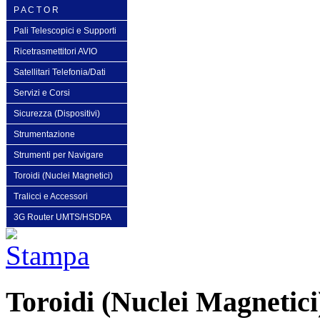
P A C T O R
Pali Telescopici e Supporti
Ricetrasmettitori AVIO
Satellitari Telefonia/Dati
Servizi e Corsi
Sicurezza (Dispositivi)
Strumentazione
Strumenti per Navigare
Toroidi (Nuclei Magnetici)
Tralicci e Accessori
3G Router UMTS/HSDPA
Toroidi (Nuclei Magnetici