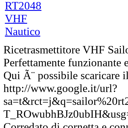
Ricetrasmettitore VHF Sai
Perfettamente funzionante e
Qui Ã¨ possibile scaricare 
http://www.google.it/url?
sa=t&rct=j&q=sailor%2
T_ROwubhBJz0ubIH&usg
Corredato di cornetta e con