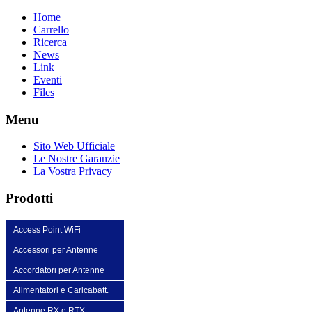
Home
Carrello
Ricerca
News
Link
Eventi
Files
Menu
Sito Web Ufficiale
Le Nostre Garanzie
La Vostra Privacy
Prodotti
Access Point WiFi
Accessori per Antenne
Accordatori per Antenne
Alimentatori e Caricabatt.
Antenne RX e RTX