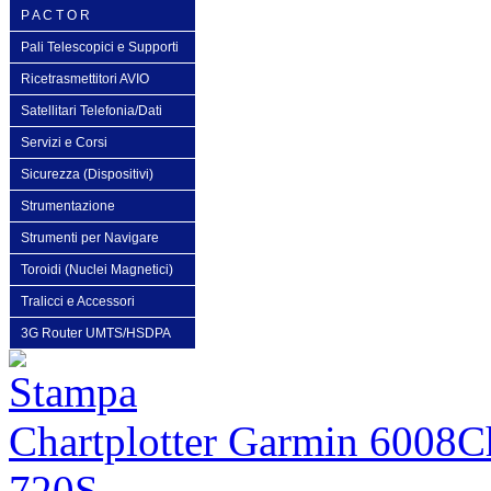
P A C T O R
Pali Telescopici e Supporti
Ricetrasmettitori AVIO
Satellitari Telefonia/Dati
Servizi e Corsi
Sicurezza (Dispositivi)
Strumentazione
Strumenti per Navigare
Toroidi (Nuclei Magnetici)
Tralicci e Accessori
3G Router UMTS/HSDPA
Chartplotter Garmin 6008
C
720S