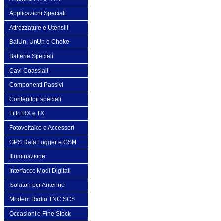
Applicazioni Speciali
Attrezzature e Utensili
BalUn, UnUn e Choke
Batterie Speciali
Cavi Coassiali
Componenti Passivi
Contenitori speciali
Filtri RX e TX
Fotovoltaico e Accessori
GPS Data Logger e GSM
Illuminazione
Interfacce Modi Digitali
Isolatori per Antenne
Modem Radio TNC SCS
Occasioni e Fine Stock