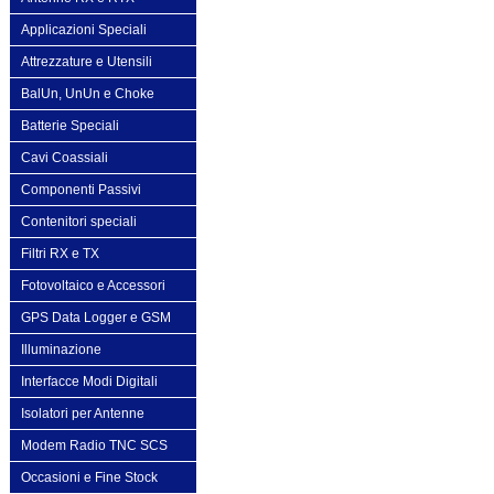
Applicazioni Speciali
Attrezzature e Utensili
BalUn, UnUn e Choke
Batterie Speciali
Cavi Coassiali
Componenti Passivi
Contenitori speciali
Filtri RX e TX
Fotovoltaico e Accessori
GPS Data Logger e GSM
Illuminazione
Interfacce Modi Digitali
Isolatori per Antenne
Modem Radio TNC SCS
Occasioni e Fine Stock