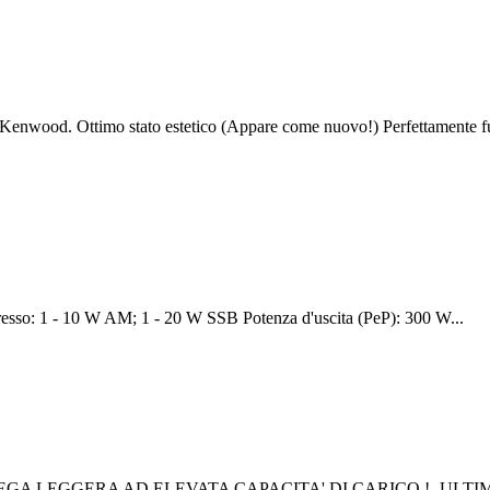
Kenwood. Ottimo stato estetico (Appare come nuovo!) Perfettamente fu
resso: 1 - 10 W AM; 1 - 20 W SSB Potenza d'uscita (PeP): 300 W...
A LEGGERA AD ELEVATA CAPACITA' DI CARICO ! -ULTIM