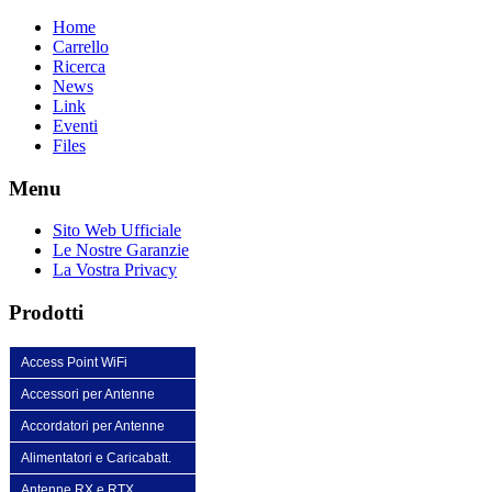
Home
Carrello
Ricerca
News
Link
Eventi
Files
Menu
Sito Web Ufficiale
Le Nostre Garanzie
La Vostra Privacy
Prodotti
Access Point WiFi
Accessori per Antenne
Accordatori per Antenne
Alimentatori e Caricabatt.
Antenne RX e RTX