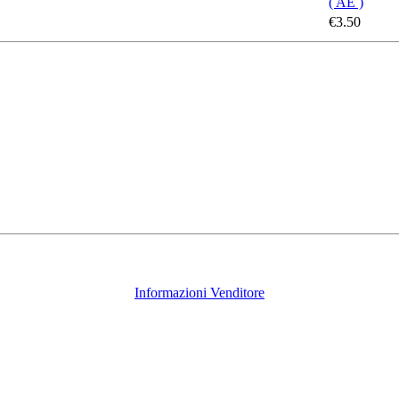
( AE )
€3.50
Informazioni Venditore