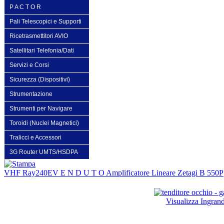
P A C T O R
Pali Telescopici e Supporti
Ricetrasmettitori AVIO
Satellitari Telefonia/Dati
Servizi e Corsi
Sicurezza (Dispositivi)
Strumentazione
Strumenti per Navigare
Toroidi (Nuclei Magnetici)
Tralicci e Accessori
3G Router UMTS/HSDPA
VHF Ray240E
V E N D U T O Amplificatore Lineare Zetagi B 550P
Visualizza Ingran