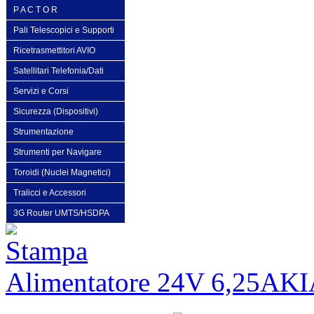
P A C T O R
Pali Telescopici e Supporti
Ricetrasmettitori AVIO
Satellitari Telefonia/Dati
Servizi e Corsi
Sicurezza (Dispositivi)
Strumentazione
Strumenti per Navigare
Toroidi (Nuclei Magnetici)
Tralicci e Accessori
3G Router UMTS/HSDPA
Alimentatore 24V 6,25A
KI