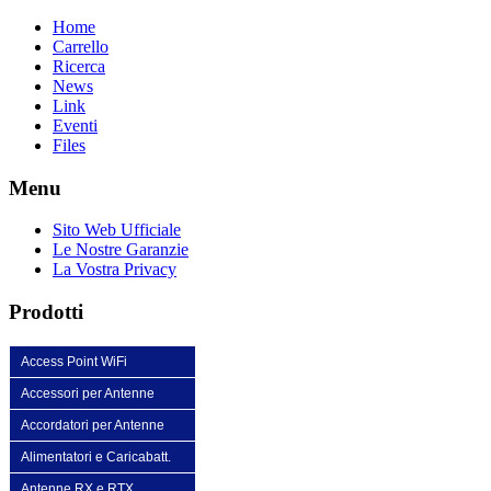
Home
Carrello
Ricerca
News
Link
Eventi
Files
Menu
Sito Web Ufficiale
Le Nostre Garanzie
La Vostra Privacy
Prodotti
Access Point WiFi
Accessori per Antenne
Accordatori per Antenne
Alimentatori e Caricabatt.
Antenne RX e RTX