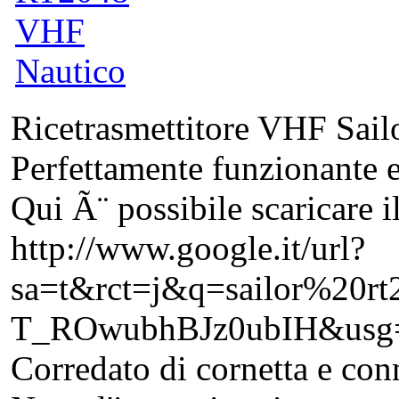
Ricetrasmettitore VHF Sai
Perfettamente funzionante e
Qui Ã¨ possibile scaricare 
http://www.google.it/url?
sa=t&rct=j&q=sailor%2
T_ROwubhBJz0ubIH&usg
Corredato di cornetta e con