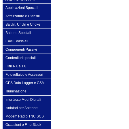
Applicazioni Speciali
Attrezzature e Utensili
BalUn, UnUn e Choke
Batterie Speciali
Cavi Coassiali
Componenti Passivi
Contenitori speciali
Filtri RX e TX
Fotovoltaico e Accessori
GPS Data Logger e GSM
Illuminazione
Interfacce Modi Digitali
Isolatori per Antenne
Modem Radio TNC SCS
Occasioni e Fine Stock